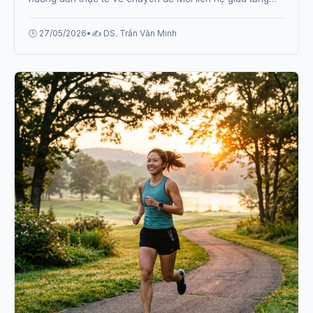
huyết áp và nguy cơ đột quỵ từ chuyên gia.
🕒 27/05/2026
•
✍️ DS. Trần Văn Minh