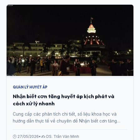
QUẢN LÝ HUYẾT ÁP
Nhận biết cơn tăng huyết áp kịch phát và
cách xử lý nhanh
Cung cấp các phân tích chi tiết, số liệu khoa học và
hướng dẫn thực tế về chuyên đề Nhận biết cơn tăng
huyết áp kịch phát và cách xử lý nhanh từ chuyên gia.
🕒 27/05/2026
•
✍️ DS. Trần Văn Minh