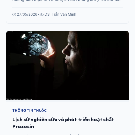
liều đầu tiên của Prazosin từ chuyên gia.
🕒 27/05/2026
•
✍️ DS. Trần Văn Minh
THÔNG TIN THUỐC
Lịch sử nghiên cứu và phát triển hoạt chất
Prazosin