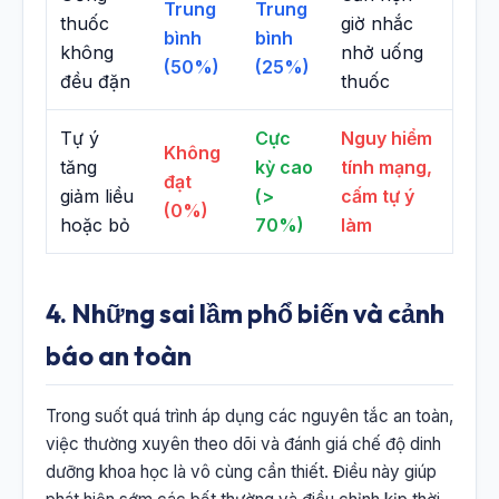
Trung
Trung
thuốc
giờ nhắc
bình
bình
không
nhở uống
(50%)
(25%)
đều đặn
thuốc
Tự ý
Cực
Nguy hiểm
Không
tăng
kỳ cao
tính mạng,
đạt
giảm liều
(>
cấm tự ý
(0%)
hoặc bỏ
70%)
làm
4. Những sai lầm phổ biến và cảnh
báo an toàn
Trong suốt quá trình áp dụng các nguyên tắc an toàn,
việc thường xuyên theo dõi và đánh giá chế độ dinh
dưỡng khoa học là vô cùng cần thiết. Điều này giúp