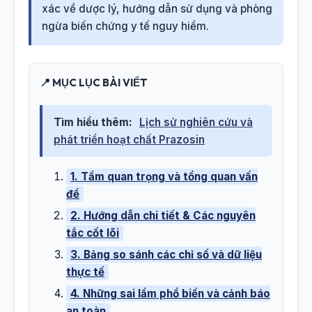
xác về dược lý, hướng dẫn sử dụng và phòng
ngừa biến chứng y tế nguy hiểm.
📍 MỤC LỤC BÀI VIẾT
Tìm hiểu thêm:
Lịch sử nghiên cứu và
phát triển hoạt chất Prazosin
1. Tầm quan trọng và tổng quan vấn
đề
2. Hướng dẫn chi tiết & Các nguyên
tắc cốt lõi
3. Bảng so sánh các chỉ số và dữ liệu
thực tế
4. Những sai lầm phổ biến và cảnh báo
an toàn