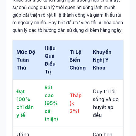
sự chủ động quản lý thói quen ăn uống lành mạnh
giúp cải thiện rõ rệt tỉ lệ thành công và giảm thiểu rủi
ro ngoài ý muốn. Hãy bắt đầu từ việc tối ưu hóa cách
quản lý các tờ hướng dẫn sử dụng đi kèm hàng ngày.
Hiệu
Mức Độ
Tỉ Lệ
Khuyến
Quả
Tuân
Biến
Nghị Y
Điều
Thủ
Chứng
Khoa
Trị
Rất
Đạt
Duy trì lối
cao
Thấp
100%
sống và đo
(95%
(<
chỉ dẫn
huyết áp
cải
2%)
y tế
đều
thiện)
Uống
Cần hẹn