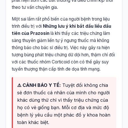
phát hiện sớm các bất thường và điều chỉnh kịp thời
theo tư vấn chuyên gia.
Một sai lầm rất phổ biến của người bệnh trong liệu
trình điều trị với
Những lưu ý khi bắt đầu liều đầu
tiên của Prazosin
là khi thấy các triệu chứng lâm
sàng thuyên giảm liền tự ý ngưng thuốc mà không
thông báo cho bác sĩ điều trị. Việc này gây ra hiện
tượng bùng phát triệu chứng dữ dội hơn, thậm chí đối
với các thuốc nhóm Corticoid còn có thể gây suy
tuyến thượng thận cấp tính đe dọa tính mạng.
⚠️ CẢNH BÁO Y TẾ:
Tuyệt đối không chia
sẻ đơn thuốc cá nhân của mình cho người
khác dùng thử chỉ vì thấy triệu chứng của
họ có vẻ giống bạn. Mỗi cơ địa và mức độ
bệnh lý yêu cầu một phác đồ y khoa hoàn
toàn khác biệt.