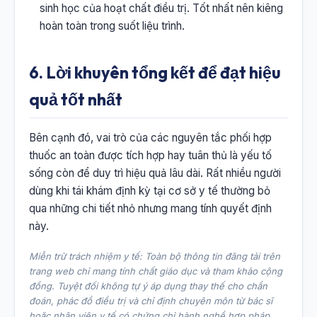
sinh học của hoạt chất điều trị. Tốt nhất nên kiêng
hoàn toàn trong suốt liệu trình.
6. Lời khuyên tổng kết để đạt hiệu
quả tốt nhất
Bên cạnh đó, vai trò của các nguyên tắc phối hợp
thuốc an toàn được tích hợp hay tuân thủ là yếu tố
sống còn để duy trì hiệu quả lâu dài. Rất nhiều người
dùng khi tái khám định kỳ tại cơ sở y tế thường bỏ
qua những chi tiết nhỏ nhưng mang tính quyết định
này.
Miễn trừ trách nhiệm y tế: Toàn bộ thông tin đăng tải trên
trang web chỉ mang tính chất giáo dục và tham khảo cộng
đồng. Tuyệt đối không tự ý áp dụng thay thế cho chẩn
đoán, phác đồ điều trị và chỉ định chuyên môn từ bác sĩ
hoặc nhân viên y tế có chứng chỉ hành nghề hợp pháp.