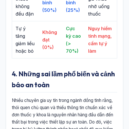
bình
bình
không
nhở uống
(50%)
(25%)
đều đặn
thuốc
Tự ý
Cực
Nguy hiểm
Không
tăng
kỳ cao
tính mạng,
đạt
giảm liều
(>
cấm tự ý
(0%)
hoặc bỏ
70%)
làm
4. Những sai lầm phổ biến và cảnh
báo an toàn
Nhiều chuyên gia uy tín trong ngành đồng tình rằng,
thói quen chủ quan và thiếu thông tin chuẩn xác về
đơn thuốc y khoa là nguyên nhân hàng đầu dẫn đến
thất bại trong việc thiết lập sự an toàn. Do đó, việc