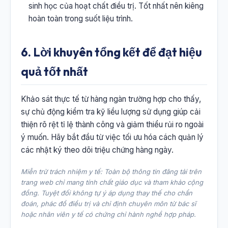
sinh học của hoạt chất điều trị. Tốt nhất nên kiêng
hoàn toàn trong suốt liệu trình.
6. Lời khuyên tổng kết để đạt hiệu
quả tốt nhất
Khảo sát thực tế từ hàng ngàn trường hợp cho thấy,
sự chủ động kiểm tra kỹ liều lượng sử dụng giúp cải
thiện rõ rệt tỉ lệ thành công và giảm thiểu rủi ro ngoài
ý muốn. Hãy bắt đầu từ việc tối ưu hóa cách quản lý
các nhật ký theo dõi triệu chứng hàng ngày.
Miễn trừ trách nhiệm y tế: Toàn bộ thông tin đăng tải trên
trang web chỉ mang tính chất giáo dục và tham khảo cộng
đồng. Tuyệt đối không tự ý áp dụng thay thế cho chẩn
đoán, phác đồ điều trị và chỉ định chuyên môn từ bác sĩ
hoặc nhân viên y tế có chứng chỉ hành nghề hợp pháp.