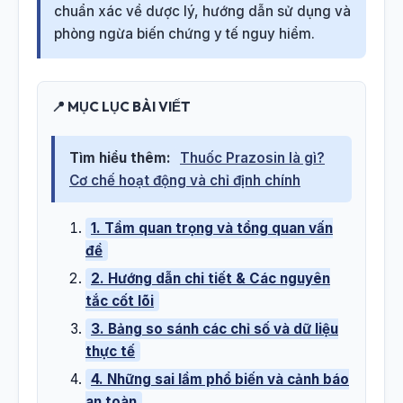
chuẩn xác về dược lý, hướng dẫn sử dụng và
phòng ngừa biến chứng y tế nguy hiểm.
📍 MỤC LỤC BÀI VIẾT
Tìm hiểu thêm:
Thuốc Prazosin là gì?
Cơ chế hoạt động và chỉ định chính
1. Tầm quan trọng và tổng quan vấn
đề
2. Hướng dẫn chi tiết & Các nguyên
tắc cốt lõi
3. Bảng so sánh các chỉ số và dữ liệu
thực tế
4. Những sai lầm phổ biến và cảnh báo
an toàn