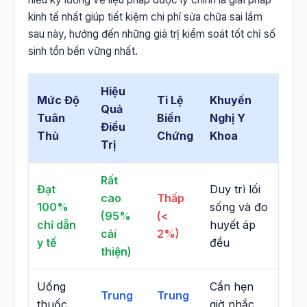
kinh tế nhất giúp tiết kiệm chi phí sửa chữa sai lầm
sau này, hướng đến những giá trị kiểm soát tốt chỉ số
sinh tồn bền vững nhất.
Hiệu
Mức Độ
Tỉ Lệ
Khuyến
Quả
Tuân
Biến
Nghị Y
Điều
Thủ
Chứng
Khoa
Trị
Rất
Đạt
Duy trì lối
cao
Thấp
100%
sống và đo
(95%
(<
chỉ dẫn
huyết áp
cải
2%)
y tế
đều
thiện)
Uống
Cần hẹn
Trung
Trung
thuốc
giờ nhắc