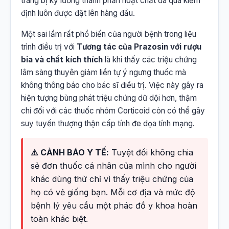
trang bị kỹ lưỡng thành phần hoạt chất đã qua kiểm
định luôn được đặt lên hàng đầu.
Một sai lầm rất phổ biến của người bệnh trong liệu
trình điều trị với
Tương tác của Prazosin với rượu
bia và chất kích thích
là khi thấy các triệu chứng
lâm sàng thuyên giảm liền tự ý ngưng thuốc mà
không thông báo cho bác sĩ điều trị. Việc này gây ra
hiện tượng bùng phát triệu chứng dữ dội hơn, thậm
chí đối với các thuốc nhóm Corticoid còn có thể gây
suy tuyến thượng thận cấp tính đe dọa tính mạng.
⚠️ CẢNH BÁO Y TẾ:
Tuyệt đối không chia
sẻ đơn thuốc cá nhân của mình cho người
khác dùng thử chỉ vì thấy triệu chứng của
họ có vẻ giống bạn. Mỗi cơ địa và mức độ
bệnh lý yêu cầu một phác đồ y khoa hoàn
toàn khác biệt.