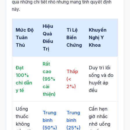
qua những chi tiết nhỏ nhưng mang tính quyết định
này.
Hiệu
Mức Độ
Tỉ Lệ
Khuyến
Quả
Tuân
Biến
Nghị Y
Điều
Thủ
Chứng
Khoa
Trị
Rất
Đạt
Duy trì lối
cao
Thấp
100%
sống và đo
(95%
(<
chỉ dẫn
huyết áp
cải
2%)
y tế
đều
thiện)
Uống
Cần hẹn
Trung
Trung
thuốc
giờ nhắc
bình
bình
không
nhở uống
(50%)
(25%)