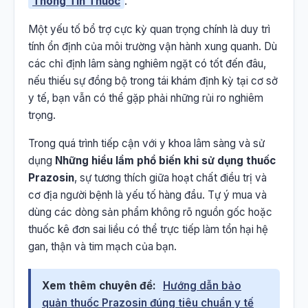
Thông Tin Thuốc
.
Một yếu tố bổ trợ cực kỳ quan trọng chính là duy trì
tính ổn định của môi trường vận hành xung quanh. Dù
các chỉ định lâm sàng nghiêm ngặt có tốt đến đâu,
nếu thiếu sự đồng bộ trong tái khám định kỳ tại cơ sở
y tế, bạn vẫn có thể gặp phải những rủi ro nghiêm
trọng.
Trong quá trình tiếp cận với y khoa lâm sàng và sử
dụng
Những hiểu lầm phổ biến khi sử dụng thuốc
Prazosin
, sự tương thích giữa hoạt chất điều trị và
cơ địa người bệnh là yếu tố hàng đầu. Tự ý mua và
dùng các dòng sản phẩm không rõ nguồn gốc hoặc
thuốc kê đơn sai liều có thể trực tiếp làm tổn hại hệ
gan, thận và tim mạch của bạn.
Xem thêm chuyên đề:
Hướng dẫn bảo
quản thuốc Prazosin đúng tiêu chuẩn y tế