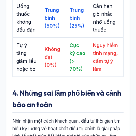
Uống
Cần hẹn
Trung
Trung
thuốc
giờ nhắc
bình
bình
không
nhở uống
(50%)
(25%)
đều đặn
thuốc
Tự ý
Cực
Nguy hiểm
Không
tăng
kỳ cao
tính mạng,
đạt
giảm liều
(>
cấm tự ý
(0%)
hoặc bỏ
70%)
làm
4. Những sai lầm phổ biến và cảnh
báo an toàn
Nhìn nhận một cách khách quan, đầu tư thời gian tìm
hiểu kỹ lưỡng về hoạt chất điều trị chính là giải pháp