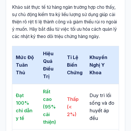
Khảo sát thực tế từ hàng ngàn trường hợp cho thấy,
sự chủ động kiểm tra kỹ liều lượng sử dụng giúp cải
thiện rõ rệt tỉ lệ thành công và giảm thiểu rủi ro ngoài
ý muốn. Hãy bắt đầu từ việc tối ưu hóa cách quản lý
các nhật ký theo dõi triệu chứng hàng ngày.
Hiệu
Mức Độ
Tỉ Lệ
Khuyến
Quả
Tuân
Biến
Nghị Y
Điều
Thủ
Chứng
Khoa
Trị
Rất
Đạt
Duy trì lối
cao
Thấp
100%
sống và đo
(95%
(<
chỉ dẫn
huyết áp
cải
2%)
y tế
đều
thiện)