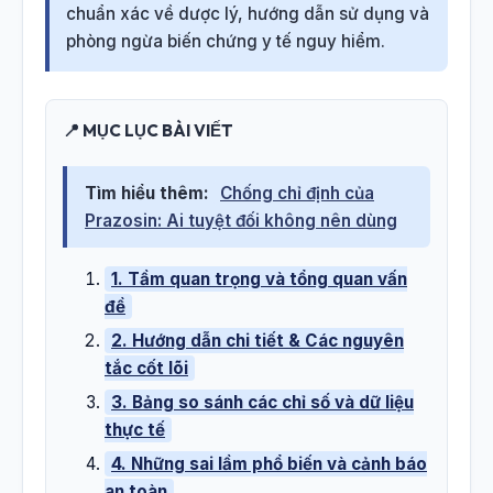
chuẩn xác về dược lý, hướng dẫn sử dụng và
phòng ngừa biến chứng y tế nguy hiểm.
📍 MỤC LỤC BÀI VIẾT
Tìm hiểu thêm:
Chống chỉ định của
Prazosin: Ai tuyệt đối không nên dùng
1. Tầm quan trọng và tổng quan vấn
đề
2. Hướng dẫn chi tiết & Các nguyên
tắc cốt lõi
3. Bảng so sánh các chỉ số và dữ liệu
thực tế
4. Những sai lầm phổ biến và cảnh báo
an toàn