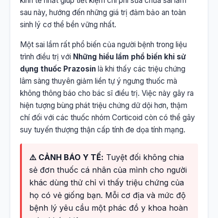
kinh tế nhất giúp tiết kiệm chi phí sửa chữa sai lầm
sau này, hướng đến những giá trị đảm bảo an toàn
sinh lý cơ thể bền vững nhất.
Một sai lầm rất phổ biến của người bệnh trong liệu
trình điều trị với
Những hiểu lầm phổ biến khi sử
dụng thuốc Prazosin
là khi thấy các triệu chứng
lâm sàng thuyên giảm liền tự ý ngưng thuốc mà
không thông báo cho bác sĩ điều trị. Việc này gây ra
hiện tượng bùng phát triệu chứng dữ dội hơn, thậm
chí đối với các thuốc nhóm Corticoid còn có thể gây
suy tuyến thượng thận cấp tính đe dọa tính mạng.
⚠️ CẢNH BÁO Y TẾ:
Tuyệt đối không chia
sẻ đơn thuốc cá nhân của mình cho người
khác dùng thử chỉ vì thấy triệu chứng của
họ có vẻ giống bạn. Mỗi cơ địa và mức độ
bệnh lý yêu cầu một phác đồ y khoa hoàn