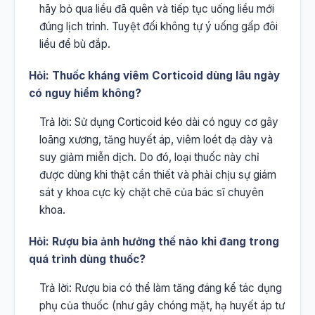
hãy bỏ qua liều đã quên và tiếp tục uống liều mới
đúng lịch trình. Tuyệt đối không tự ý uống gấp đôi
liều để bù đắp.
Hỏi: Thuốc kháng viêm Corticoid dùng lâu ngày
có nguy hiểm không?
Trả lời: Sử dụng Corticoid kéo dài có nguy cơ gây
loãng xương, tăng huyết áp, viêm loét dạ dày và
suy giảm miễn dịch. Do đó, loại thuốc này chỉ
được dùng khi thật cần thiết và phải chịu sự giám
sát y khoa cực kỳ chặt chẽ của bác sĩ chuyên
khoa.
Hỏi: Rượu bia ảnh hưởng thế nào khi đang trong
quá trình dùng thuốc?
Trả lời: Rượu bia có thể làm tăng đáng kể tác dụng
phụ của thuốc (như gây chóng mặt, hạ huyết áp tư