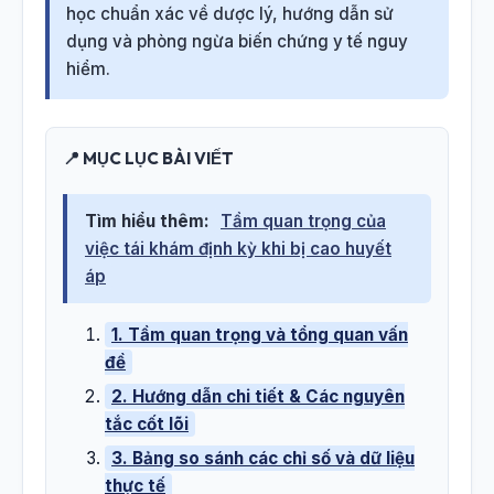
học chuẩn xác về dược lý, hướng dẫn sử
dụng và phòng ngừa biến chứng y tế nguy
hiểm.
📍 MỤC LỤC BÀI VIẾT
Tìm hiểu thêm:
Tầm quan trọng của
việc tái khám định kỳ khi bị cao huyết
áp
1. Tầm quan trọng và tổng quan vấn
đề
2. Hướng dẫn chi tiết & Các nguyên
tắc cốt lõi
3. Bảng so sánh các chỉ số và dữ liệu
thực tế