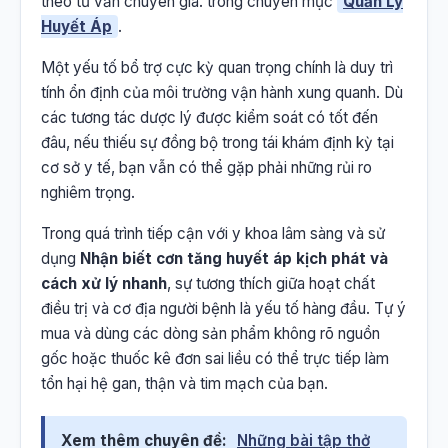
theo tư vấn chuyên gia. trong chuyên mục
Quản Lý
Huyết Áp
.
Một yếu tố bổ trợ cực kỳ quan trọng chính là duy trì
tính ổn định của môi trường vận hành xung quanh. Dù
các tương tác dược lý được kiểm soát có tốt đến
đâu, nếu thiếu sự đồng bộ trong tái khám định kỳ tại
cơ sở y tế, bạn vẫn có thể gặp phải những rủi ro
nghiêm trọng.
Trong quá trình tiếp cận với y khoa lâm sàng và sử
dụng
Nhận biết cơn tăng huyết áp kịch phát và
cách xử lý nhanh
, sự tương thích giữa hoạt chất
điều trị và cơ địa người bệnh là yếu tố hàng đầu. Tự ý
mua và dùng các dòng sản phẩm không rõ nguồn
gốc hoặc thuốc kê đơn sai liều có thể trực tiếp làm
tổn hại hệ gan, thận và tim mạch của bạn.
Xem thêm chuyên đề:
Những bài tập thở