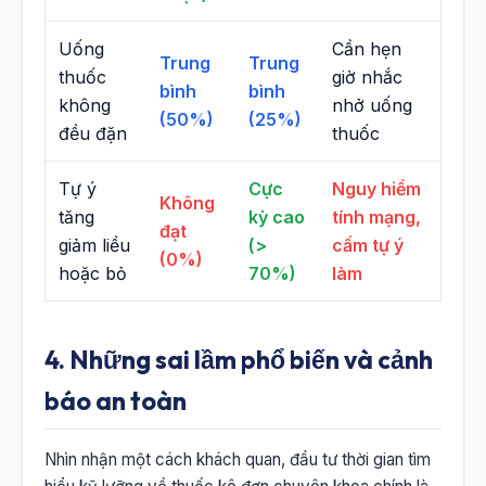
Uống
Cần hẹn
Trung
Trung
thuốc
giờ nhắc
bình
bình
không
nhở uống
(50%)
(25%)
đều đặn
thuốc
Tự ý
Cực
Nguy hiểm
Không
tăng
kỳ cao
tính mạng,
đạt
giảm liều
(>
cấm tự ý
(0%)
hoặc bỏ
70%)
làm
4. Những sai lầm phổ biến và cảnh
báo an toàn
Nhìn nhận một cách khách quan, đầu tư thời gian tìm