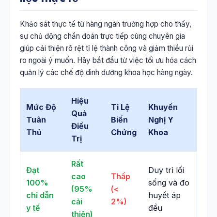
Khảo sát thực tế từ hàng ngàn trường hợp cho thấy,
sự chủ động chẩn đoán trực tiếp cùng chuyên gia
giúp cải thiện rõ rệt tỉ lệ thành công và giảm thiểu rủi
ro ngoài ý muốn. Hãy bắt đầu từ việc tối ưu hóa cách
quản lý các chế độ dinh dưỡng khoa học hàng ngày.
Hiệu
Mức Độ
Tỉ Lệ
Khuyến
Quả
Tuân
Biến
Nghị Y
Điều
Thủ
Chứng
Khoa
Trị
Rất
Đạt
Duy trì lối
cao
Thấp
100%
sống và đo
(95%
(<
chỉ dẫn
huyết áp
cải
2%)
y tế
đều
thiện)