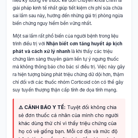
hiểu kỹ lưỡng về thuốc kê đơn chuyên khoa chính là
giải pháp kinh tế nhất giúp tiết kiệm chi phí sửa chữa
sai lầm sau này, hướng đến những giá trị phòng ngừa
biến chứng nguy hiểm bền vững nhất.
Một sai lầm rất phổ biến của người bệnh trong liệu
trình điều trị với
Nhận biết cơn tăng huyết áp kịch
phát và cách xử lý nhanh
là khi thấy các triệu
chứng lâm sàng thuyên giảm liền tự ý ngưng thuốc
mà không thông báo cho bác sĩ điều trị. Việc này gây
ra hiện tượng bùng phát triệu chứng dữ dội hơn, thậm
chí đối với các thuốc nhóm Corticoid còn có thể gây
suy tuyến thượng thận cấp tính đe dọa tính mạng.
⚠️ CẢNH BÁO Y TẾ:
Tuyệt đối không chia
sẻ đơn thuốc cá nhân của mình cho người
khác dùng thử chỉ vì thấy triệu chứng của
họ có vẻ giống bạn. Mỗi cơ địa và mức độ