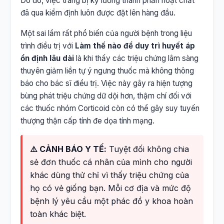
Do đó, việc trang bị kỹ lưỡng thành phần hoạt chất
đã qua kiểm định luôn được đặt lên hàng đầu.
Một sai lầm rất phổ biến của người bệnh trong liệu
trình điều trị với
Làm thế nào để duy trì huyết áp
ổn định lâu dài
là khi thấy các triệu chứng lâm sàng
thuyên giảm liền tự ý ngưng thuốc mà không thông
báo cho bác sĩ điều trị. Việc này gây ra hiện tượng
bùng phát triệu chứng dữ dội hơn, thậm chí đối với
các thuốc nhóm Corticoid còn có thể gây suy tuyến
thượng thận cấp tính đe dọa tính mạng.
⚠️ CẢNH BÁO Y TẾ:
Tuyệt đối không chia
sẻ đơn thuốc cá nhân của mình cho người
khác dùng thử chỉ vì thấy triệu chứng của
họ có vẻ giống bạn. Mỗi cơ địa và mức độ
bệnh lý yêu cầu một phác đồ y khoa hoàn
toàn khác biệt.