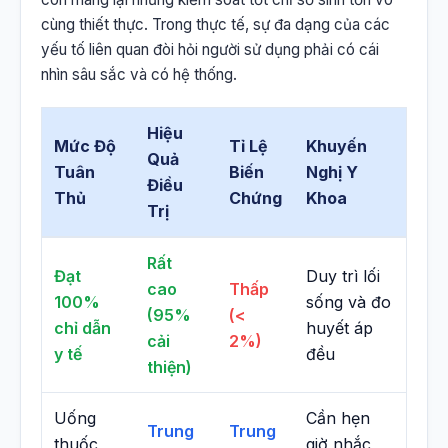
cùng thiết thực. Trong thực tế, sự đa dạng của các
yếu tố liên quan đòi hỏi người sử dụng phải có cái
nhìn sâu sắc và có hệ thống.
Hiệu
Mức Độ
Tỉ Lệ
Khuyến
Quả
Tuân
Biến
Nghị Y
Điều
Thủ
Chứng
Khoa
Trị
Rất
Đạt
Duy trì lối
cao
Thấp
100%
sống và đo
(95%
(<
chỉ dẫn
huyết áp
cải
2%)
y tế
đều
thiện)
Uống
Cần hẹn
Trung
Trung
thuốc
giờ nhắc