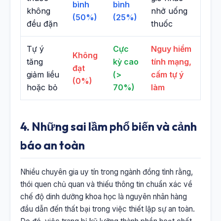
bình
bình
không
nhở uống
(50%)
(25%)
đều đặn
thuốc
Tự ý
Cực
Nguy hiểm
Không
tăng
kỳ cao
tính mạng,
đạt
giảm liều
(>
cấm tự ý
(0%)
hoặc bỏ
70%)
làm
4. Những sai lầm phổ biến và cảnh
báo an toàn
Nhiều chuyên gia uy tín trong ngành đồng tình rằng,
thói quen chủ quan và thiếu thông tin chuẩn xác về
chế độ dinh dưỡng khoa học là nguyên nhân hàng
đầu dẫn đến thất bại trong việc thiết lập sự an toàn.