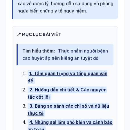
xác về dược lý, hướng dẫn sử dụng và phòng
ngừa biến chứng y tế nguy hiểm.
📍 MỤC LỤC BÀI VIẾT
Tìm hiểu thêm:
Thực phẩm người bệnh
cao huyết áp nên kiêng ăn tuyệt đối
1. Tầm quan trọng và tổng quan vấn
đề
2. Hướng dẫn chi tiết & Các nguyên
tắc cốt lõi
3. Bảng so sánh các chỉ số và dữ liệu
thực tế
4. Những sai lầm phổ biến và cảnh báo
an toàn