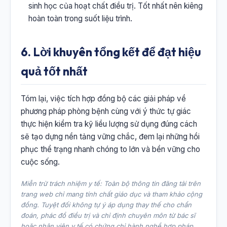
sinh học của hoạt chất điều trị. Tốt nhất nên kiêng
hoàn toàn trong suốt liệu trình.
6. Lời khuyên tổng kết để đạt hiệu
quả tốt nhất
Tóm lại, việc tích hợp đồng bộ các giải pháp về
phương pháp phòng bệnh cùng với ý thức tự giác
thực hiện kiểm tra kỹ liều lượng sử dụng đúng cách
sẽ tạo dựng nền tảng vững chắc, đem lại những hồi
phục thể trạng nhanh chóng to lớn và bền vững cho
cuộc sống.
Miễn trừ trách nhiệm y tế: Toàn bộ thông tin đăng tải trên
trang web chỉ mang tính chất giáo dục và tham khảo cộng
đồng. Tuyệt đối không tự ý áp dụng thay thế cho chẩn
đoán, phác đồ điều trị và chỉ định chuyên môn từ bác sĩ
hoặc nhân viên y tế có chứng chỉ hành nghề hợp pháp.